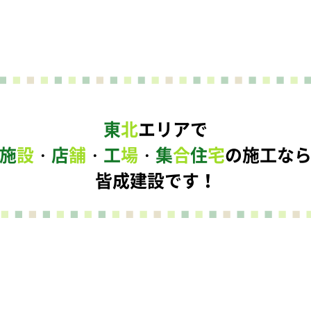
東
北
エリアで
施
設
・
店
舗
・
工
場
・
集
合
住
宅
の施工な
皆成建設です！